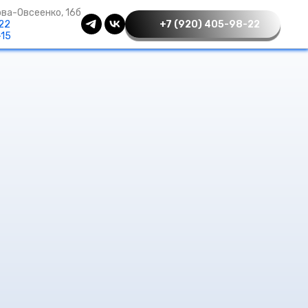
ва-Овсеенко, 16б
-22
+7 (920) 405-98-22
-15